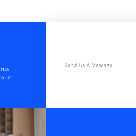
Send Us A Message
trua
ra ut